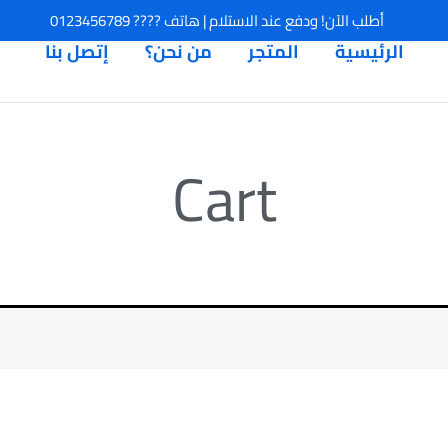
أطلب الآن! ودفع عند الاستلام | هاتف ???? 0123456789
الرئيسية
المتجر
من نحن؟
إتصل بنا
Cart